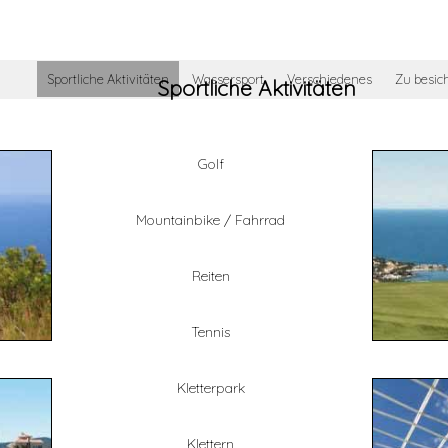
Sportliche Aktivitäten
Wassersport
Verschiedenes
Zu besic
Sportliche Aktivitäten
Golf
Mountainbike / Fahrrad
Reiten
Tennis
Kletterpark
Klettern