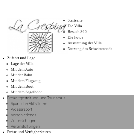
Startseite
Die Villa
Besuch 360
Die Fotos
Ausstattung der Villa
Nutzung des Schwimmbads
Zufahrt und Lage
Lage der Villa
Mit dem Auto
Mit der Bahn
Mit dem Flugzeug
Mit dem Boot
Mit dem Segelboot
Freizeitgestaltung und Tourismus
Sportliche Aktivitäten
Wassersport
Verschiedenes
Zu besichtigen
Veranstaltungen
Preise und Verfügbarkeiten