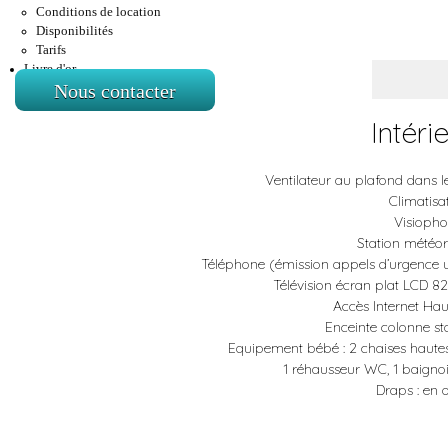
Conditions de location
Disponibilités
Tarifs
Livre d'or
Nous contacter
Intéri
Ventilateur au plafond dans l
Climatisa
Visioph
Station météo
Téléphone (émission appels d’urgence 
Télévision écran plat LCD 82
Accès Internet Hau
Enceinte colonne sta
Equipement bébé : 2 chaises hautes,
1 réhausseur WC, 1 baignoi
Draps : en 