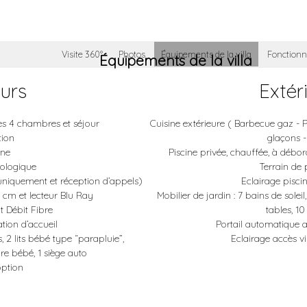
Visite 360°
Photos
Équipements de la villa
Fonctionn
Équipements de la villa
eurs
Extér
es 4 chambres et séjour
Cuisine extérieure ( Barbecue gaz - 
tion
glaçons -
one
Piscine privée, chauffée, à débo
rologique
Terrain de
uniquement et réception d’appels)
Eclairage piscin
 cm et lecteur Blu Ray
Mobilier de jardin : 7 bains de soleil
t Débit Fibre
tables, 10
tion d’accueil
Portail automatique
 2 lits bébé type “parapluie”,
Eclairage accès v
re bébé, 1 siège auto
option