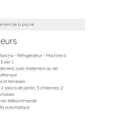
ement de la piscine
ieurs
Plancha - Réfrigérateur - Machine à
 Evier )
rdement, avec traitement au sel
 pétanque
e et terrasses
, 2 salons de jardin, 3 chiliennes, 2
 chaises
 avec télécommande
illa automatique