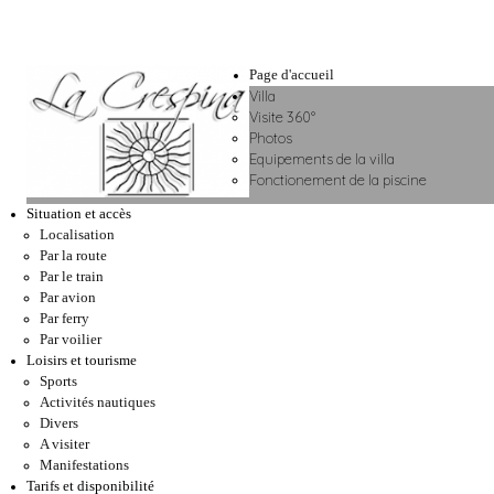
Page d'accueil
Villa
Visite 360°
Photos
Equipements de la villa
Fonctionement de la piscine
Situation et accès
Localisation
Par la route
Par le train
Par avion
Par ferry
Par voilier
Loisirs et tourisme
Sports
Activités nautiques
Divers
A visiter
Manifestations
Tarifs et disponibilité